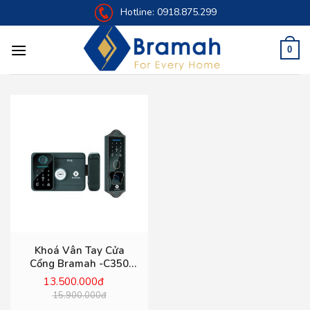
Skip
Hotline:
0918.875.299
to
content
0
Khoá Vân Tay Cửa
Cổng Bramah -C350
Pro – Chống Nước Tuyệt
13.500.000đ
Đối
15.900.000đ