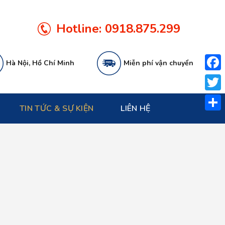
Hotline:
0918.875.299
Hà Nội, Hồ Chí Minh
Miễn phí vận chuyển
Face
Twitt
TIN TỨC & SỰ KIỆN
LIÊN HỆ
Share