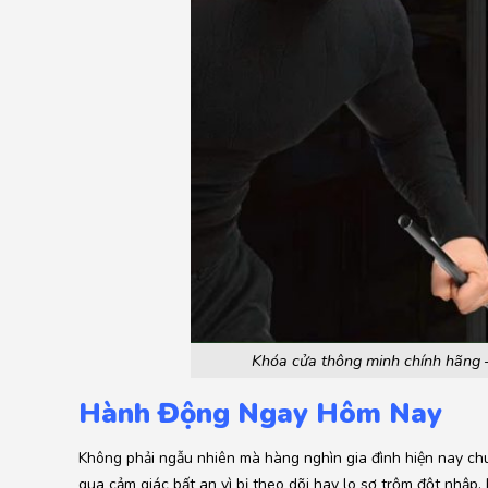
Khóa cửa thông minh chính hãng 
Hành Động Ngay Hôm Nay
Không phải ngẫu nhiên mà hàng nghìn gia đình hiện nay chu
qua cảm giác bất an vì bị theo dõi hay lo sợ trộm đột nhập, 