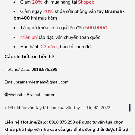
Giảm
20%
khi mua hàng tại
Shopee
Giảm ngay
20%
khóa cửa phòng vân tay
Bramah-
bm400
khi mua kèm
Tặng bộ khóa cơ trị giá lên đến
500.000đ
Miễn phí
lắp đặt, vận chuyển toàn quốc
Bảo hành
02 năm
, bảo trì chọn đời
Các chi tiết xin liên hệ
Hotline/ Zalo:
0918.875.299
Email:bramahvietnam@gmail.com
Website: Bramah.com.vn
> 99+
khóa vân tay
tốt cho cửa vân tay – [ Ưu đãi 2022]
Liên hệ Hotline/Zalo: 0918.875.299 để được tư vấn lựa chọn
khóa phù hợp với nhu cầu của gia đình, đồng thời được hỗ trợ