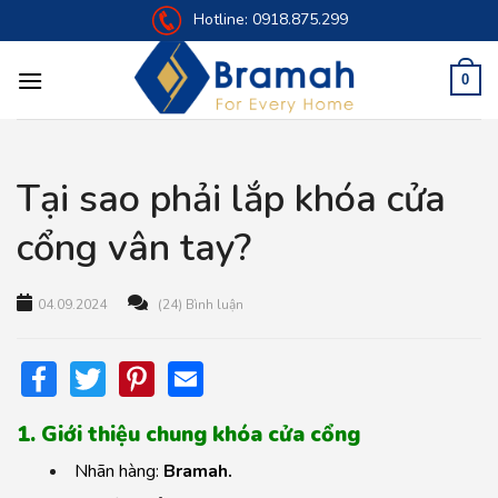
Skip
Hotline:
0918.875.299
to
content
0
Tại sao phải lắp khóa cửa
cổng vân tay?
04.09.2024
(24) Bình luận
Facebook
Twitter
Pinterest
Email
1. Giới thiệu chung khóa cửa cổng
Nhãn hàng:
Bramah.