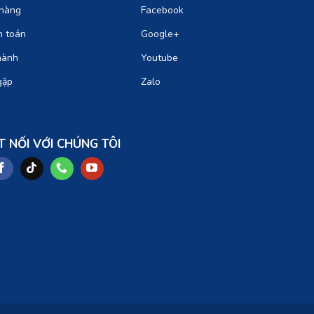
hàng
Facebook
h toán
Google+
hành
Youtube
gặp
Zalo
T NỐI VỚI CHÚNG TÔI