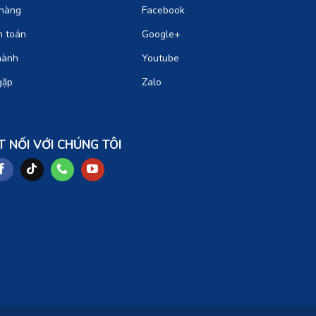
hàng
Facebook
h toán
Google+
hành
Youtube
gặp
Zalo
T NỐI VỚI CHÚNG TÔI