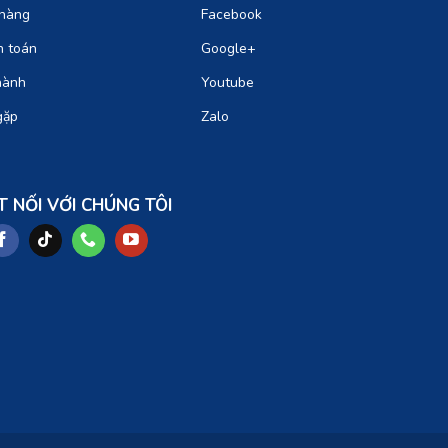
hàng
Facebook
h toán
Google+
hành
Youtube
gặp
Zalo
T NỐI VỚI CHÚNG TÔI