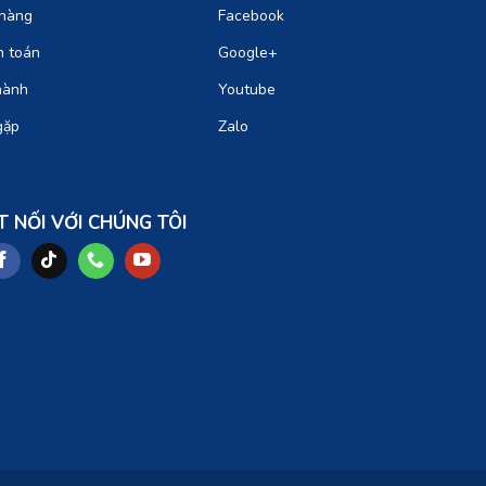
hàng
Facebook
h toán
Google+
hành
Youtube
gặp
Zalo
T NỐI VỚI CHÚNG TÔI