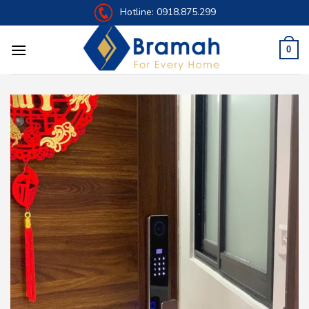
Skip
Hotline:
0918.875.299
to
content
0