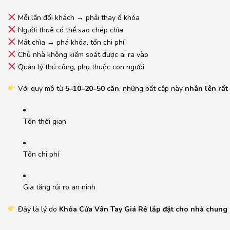
Mỗi lần đổi khách → phải thay ổ khóa
Người thuê có thể sao chép chìa
Mất chìa → phá khóa, tốn chi phí
Chủ nhà không kiểm soát được ai ra vào
Quản lý thủ công, phụ thuộc con người
Với quy mô từ
5–10–20–50 căn
, những bất cập này
nhân lên rất
Tốn thời gian
Tốn chi phí
Gia tăng rủi ro an ninh
Đây là lý do
Khóa Cửa Vân Tay Giá Rẻ lắp đặt cho nhà chung 