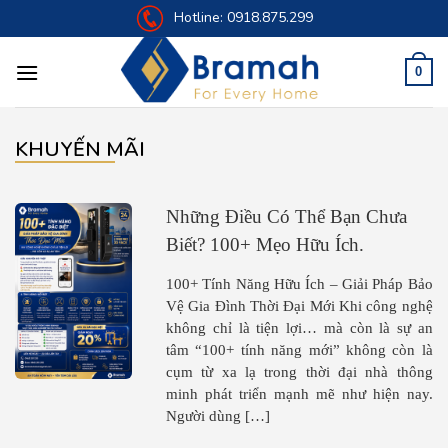
Skip
Hotline:
0918.875.299
to
content
0
KHUYẾN MÃI
Những Điều Có Thể Bạn Chưa
Biết? 100+ Mẹo Hữu Ích.
100+ Tính Năng Hữu Ích – Giải Pháp Bảo
Vệ Gia Đình Thời Đại Mới Khi công nghệ
không chỉ là tiện lợi… mà còn là sự an
tâm “100+ tính năng mới” không còn là
cụm từ xa lạ trong thời đại nhà thông
minh phát triển mạnh mẽ như hiện nay.
Người dùng […]