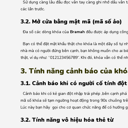
Sử dụng càng lâu đầu đọc vân tay càng ghi nhớ dấu vân ta
các lần trước.
3.2. Mở cửa bằng mật mã (mã số ảo)
Đa số các dòng khóa của
Bramah
đều được áp dụng công 
Bạn có thể đặt mật khẩu thật cho khóa là một dãy số tự nh
nhà mà có người đứng bên cạnh, bạn không muốn cho ai biế
thật, ví dụ như: “012123456789”. Khi đó, khóa vẫn có thể n
3. Tính năng cảnh báo của kh
3.1. Cảnh báo khi có người cố tính độ
Cảnh báo khi có kẻ gian đột nhập trái phép ,bên cạnh phá cử
mã số khóa sẽ tạm ngường hoạt động trong 90s chuông trên
Lúc này bạn hãy gọi cho cơ quan chức năng để có hướng giả
3.2. Tính năng vô hiệu hóa thẻ từ