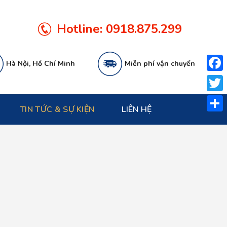
Hotline:
0918.875.299
Hà Nội, Hồ Chí Minh
Miễn phí vận chuyển
Face
Twitt
TIN TỨC & SỰ KIỆN
LIÊN HỆ
Share