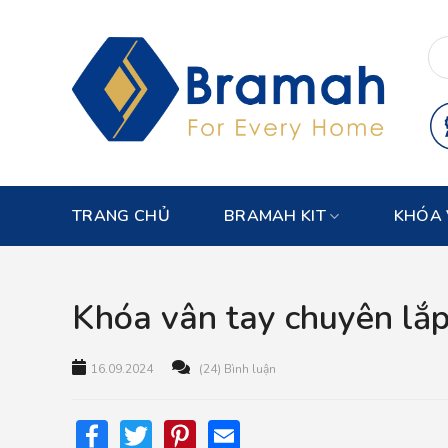
Skip
to
content
TRANG CHỦ
BRAMAH KIT
KHÓA 
Khóa vân tay chuyên lắ
16.09.2024
(24) Bình luận
Facebook
Twitter
Pinterest
Email