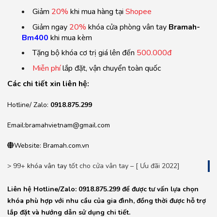
Giảm
20%
khi mua hàng tại
Shopee
Giảm ngay
20%
khóa cửa phòng vân tay
Bramah-
Bm400
khi mua kèm
Tặng bộ khóa cơ trị giá lên đến
500.000đ
Miễn phí
lắp đặt, vận chuyển toàn quốc
Các chi tiết xin liên hệ:
Hotline/ Zalo:
0918.875.299
Email:bramahvietnam@gmail.com
Website: Bramah.com.vn
> 99+
khóa vân tay
tốt cho cửa vân tay – [ Ưu đãi 2022]
Liên hệ Hotline/Zalo: 0918.875.299 để được tư vấn lựa chọn
khóa phù hợp với nhu cầu của gia đình, đồng thời được hỗ trợ
lắp đặt và hướng dẫn sử dụng chi tiết.