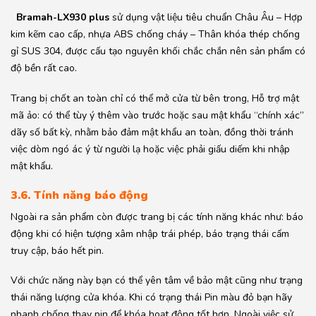
Bramah-LX930 plus
sử dụng vật liệu tiêu chuẩn Châu Âu – Hợp
kim kẽm cao cấp, nhựa ABS chống cháy – Thân khóa thép chống
gỉ SUS 304, được cấu tạo nguyên khối chắc chắn nên sản phẩm có
độ bền rất cao.
Trang bị chốt an toàn chỉ có thể mở cửa từ bên trong, Hỗ trợ mật
mã ảo: có thể tùy ý thêm vào trước hoặc sau mật khẩu “chính xác”
dãy số bất kỳ, nhằm bảo đảm mật khẩu an toàn, đồng thời tránh
việc dòm ngó ác ý từ người lạ hoặc việc phải giấu diếm khi nhập
mật khẩu.
3.6. Tính năng báo động
Ngoài ra sản phẩm còn được trang bị các tính năng khác như: báo
động khi có hiện tượng xâm nhập trái phép, báo trạng thái cấm
truy cập, báo hết pin.
Với chức năng này bạn có thể yên tâm về bảo mật cũng như trạng
thái năng lượng cửa khóa. Khi có trạng thái Pin màu đỏ bạn hãy
nhanh chống thay pin để khóa hoạt động tốt hơn. Ngoài việc sử