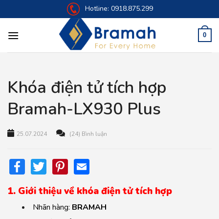
Skip
Hotline:
0918.875.299
to
content
0
Khóa điện tử tích hợp
Bramah-LX930 Plus
25.07.2024
(24) Bình luận
Facebook
Twitter
Pinterest
Email
1. Giới thiệu về khóa điện tử tích hợp
Nhãn hàng:
BRAMAH