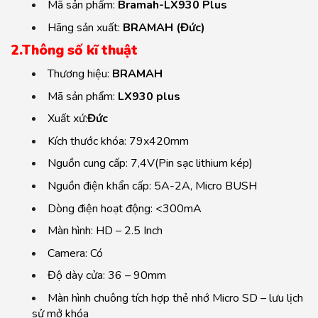
Mã sản phẩm:
Bramah-LX930 Plus
Hãng sản xuất:
BRAMAH (Đức)
2.Thông số kĩ thuật
Thương hiệu:
BRAMAH
Mã sản phẩm:
LX930 plus
Xuất xứ:
Đức
Kích thước khóa: 79x420mm
Nguồn cung cấp: 7,4V(Pin sạc lithium kép)
Nguồn điện khẩn cấp: 5A-2A, Micro BUSH
Dòng điện hoạt động: <300mA
Màn hình: HD – 2.5 Inch
Camera: Có
Độ dày cửa: 36 – 90mm
Màn hình chuông tích hợp thẻ nhớ Micro SD – lưu lịch
sử mở khóa