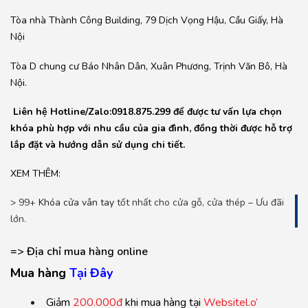
Tòa nhà Thành Công Building, 79 Dịch Vọng Hậu, Cầu Giấy, Hà
Nội
Tòa D chung cư Báo Nhân Dân, Xuân Phương, Trịnh Văn Bô, Hà
Nội.
Liên hệ Hotline/Zalo:0918.875.299 để được tư vấn lựa chọn
khóa phù hợp với nhu cầu của gia đình, đồng thời được hỗ trợ
lắp đặt và hướng dẫn sử dụng chi tiết.
XEM THÊM:
> 99+
Khóa cửa vân tay
tốt nhất cho cửa gỗ, cửa thép – Ưu đãi
lớn.
=> Địa chỉ mua hàng online
Mua hàng
T
ại Đ
ây
Giảm
200.000đ
khi mua hàng tại
Websitel.o’