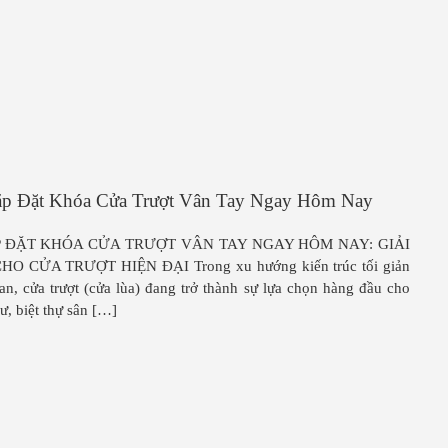
p Đặt Khóa Cửa Trượt Vân Tay Ngay Hôm Nay
P ĐẶT KHÓA CỬA TRƯỢT VÂN TAY NGAY HÔM NAY: GIẢI
O CỬA TRƯỢT HIỆN ĐẠI Trong xu hướng kiến trúc tối giản
an, cửa trượt (cửa lùa) đang trở thành sự lựa chọn hàng đầu cho
ư, biệt thự sân […]