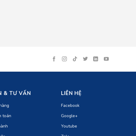
 & TƯ VẤN
LIÊN HỆ
hàng
Facebook
h toán
Google+
hành
Youtube