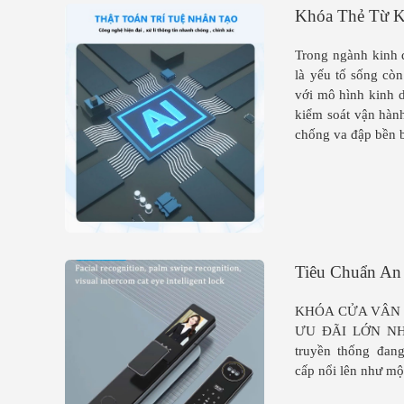
Khóa Thẻ Từ K
Trong ngành kinh d
là yếu tố sống cò
với mô hình kinh d
kiểm soát vận hàn
chống va đập bền b
Tiêu Chuẩn An
KHÓA CỬA VÂN T
ƯU ĐÃI LỚN NHẤT
truyền thống đan
cấp nổi lên như mộ