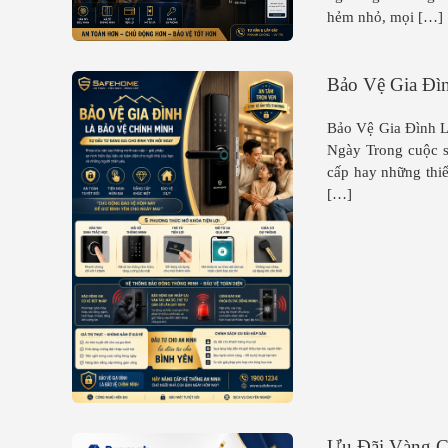
hẻm nhỏ, mọi […]
Bảo Vệ Gia Đì
Bảo Vệ Gia Đình 
Ngày Trong cuộc số
cấp hay những thiế
[…]
Ưu Đãi Vàng C