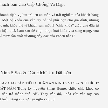
hách Sạn Cao Cấp Chống Va Đập.
oanh dịch vụ lưu trú, sự an toàn và trải nghiệm của khách hàng
n. Một bộ khóa cửa vân tay có thể phù hợp cho gia đình, nhưng
oanh, khóa thẻ từ khách sạn mới là “chìa khóa” giúp chủ đầu tư
h hiệu quả. Làm sao để chọn được loại khóa vừa sang trọng, vừa
ỉ trước tần suất sử dụng dày đặc của khách hàng?
 Ninh 5 Sao & “Cú Hích” Ưu Đãi Lớn.
AY CAO CẤP: TIÊU CHUẨN AN NINH 5 SAO & “CÚ HÍCH”
 NĂM Trong kỷ nguyên Smart Home, chiếc chìa khóa cơ
g dần trở thành “đồ cổ”. Thay vào đó, khóa cửa vân tay cao
t biểu tượng của sự tiện nghi và […]