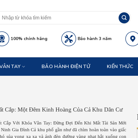
100% chính hãng
Bảo hành 3 năm
VÂN TAY
BẢO HÀNH ĐIỆN TỬ
KIẾN THỨC
t Cắp: Một Đêm Kinh Hoàng Của Cả Khu Dân Cư
 Cắp Với Khóa Vân Tay: Đừng Đợi Đến Khi Mất Tài Sản Mới
inh Gia Đình Cả khu phố gần như đã chìm hoàn toàn vào giấc
chó sủa vọng xa xa và ánh đèn đường vàng nhạt hắt xuống con