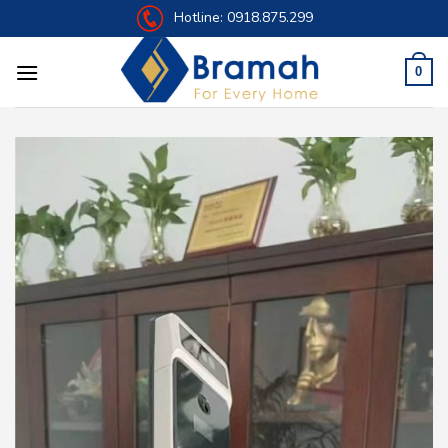
Skip
Hotline:
0918.875.299
to
content
0