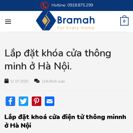
Skip
Hotline:
0918.875.299
to
content
0
Lắp đặt khóa cửa thông
minh ở Hà Nội.
11.07.2025
(24) Bình luận
Facebook
Twitter
Pinterest
Email
Lắp đặt khoá cửa điện tử thông minnh
ở Hà Nội