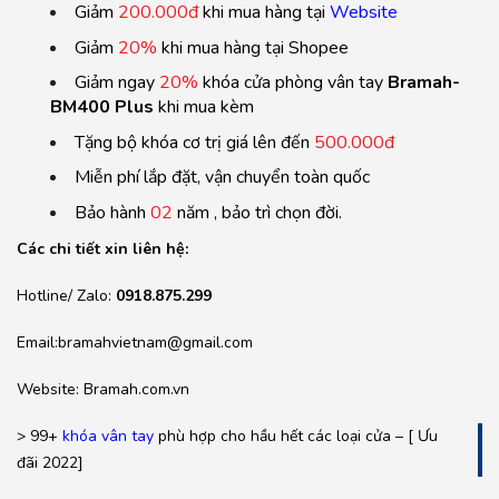
Giảm
200.000đ
khi mua hàng tại
Website
Giảm
20%
khi mua hàng tại Shopee
Giảm ngay
20%
khóa cửa phòng vân tay
Bramah-
BM400 Plus
khi mua kèm
Tặng bộ khóa cơ trị giá lên đến
500.000đ
Miễn phí lắp đặt, vận chuyển toàn quốc
Bảo hành
02
năm , bảo trì chọn đời.
Các chi tiết xin liên hệ:
Hotline/ Zalo:
0918.875.299
Email:bramahvietnam@gmail.com
Website: Bramah.com.vn
> 99+
khóa vân tay
phù hợp cho hầu hết các loại cửa – [ Ưu
đãi 2022]