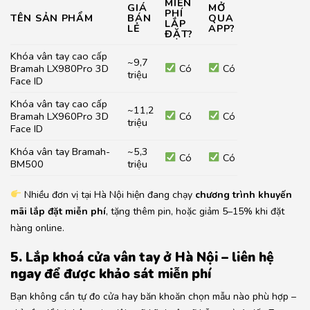
MIỄN
GIÁ
MỞ
PHÍ
TÊN SẢN PHẨM
BÁN
QUA
LẮP
LẺ
APP?
ĐẶT?
Khóa vân tay cao cấp
~9,7
Bramah LX980Pro 3D
Có
Có
triệu
Face ID
Khóa vân tay cao cấp
~11,2
Bramah LX960Pro 3D
Có
Có
triệu
Face ID
Khóa vân tay Bramah-
~5,3
Có
Có
BM500
triệu
Nhiều đơn vị tại Hà Nội hiện đang chạy
chương trình khuyến
mãi lắp đặt miễn phí
, tặng thêm pin, hoặc giảm 5–15% khi đặt
hàng online.
5. Lắp khoá cửa vân tay ở Hà Nội – liên hệ
ngay để được khảo sát miễn phí
Bạn không cần tự đo cửa hay băn khoăn chọn mẫu nào phù hợp –