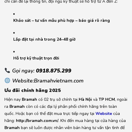
chỉ cần để lại thông tin, đội ngũ kỹ thuật sẽ hỗ trợ từ A đến Z:
Khảo sát – tư vấn mẫu phù hợp – báo giá rõ ràng
Lắp đặt tại nhà trong 24–48 giờ
Hỗ trợ kỹ thuật trọn đời
Gọi ngay:
0918.875.299
Website:Bramahvietnam.com
Ưu đãi chính hãng 2025
Hiện nay
Bramah
có 02 trụ sở chính tại
Hà Nội
và
TP HCM
, ngoài
ra
Bramah
còn có các đại lý phân phối chính hãng trên toàn
quốc. Hoặc bạn có thể đặt mua trực tiếp ngay tại
Website
của
hãng:
http://bramah.com.vn/
. Khi đến mua hàng tại cửa hàng của
Bramah
bạn sẽ luôn được nhân viên bán hàng tư vấn tận tình để