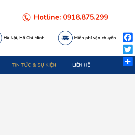
Hotline:
0918.875.299
Hà Nội, Hồ Chí Minh
Miễn phí vận chuyển
Face
Twitt
TIN TỨC & SỰ KIỆN
LIÊN HỆ
Share