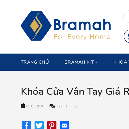
Skip
to
content
TRANG CHỦ
BRAMAH KIT
KHÓA 
Khóa Cửa Vân Tay Giá 
05.01.2026
(24) Bình luận
Facebook
Twitter
Pinterest
Email