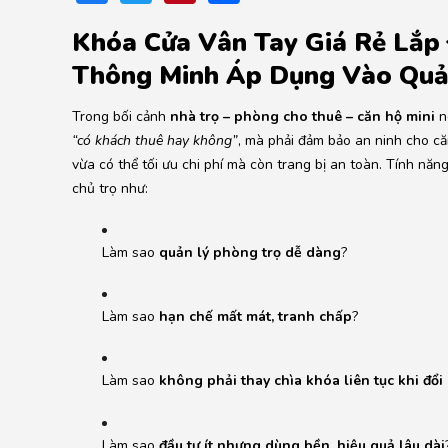
Khóa Cửa Vân Tay Giá Rẻ Lắp 
Thông Minh Áp Dụng Vào Quả
Trong bối cảnh
nhà trọ – phòng cho thuê – căn hộ mini
n
“có khách thuê hay không”
, mà phải đảm bảo an ninh cho căn
vừa có thể tối ưu chi phí mà còn trang bị an toàn. Tính nă
chủ trọ như:
Làm sao
quản lý phòng trọ dễ dàng
?
Làm sao
hạn chế mất mát, tranh chấp
?
Làm sao
không phải thay chìa khóa liên tục khi đổi
Làm sao
đầu tư ít nhưng dùng bền, hiệu quả lâu dài