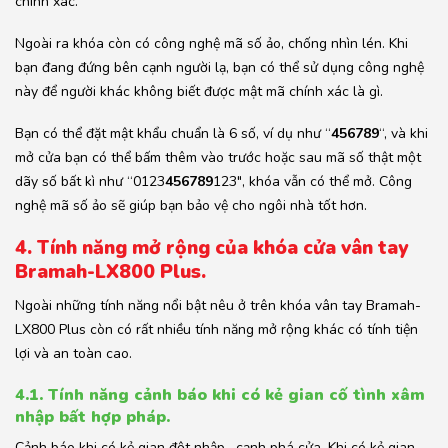
chính xác.
Ngoài ra khóa còn có công nghệ mã số ảo, chống nhìn lén. Khi
bạn đang đứng bên cạnh người lạ, bạn có thể sử dụng công nghệ
này để người khác không biết được mật mã chính xác là gì.
Bạn có thể đặt mật khẩu chuẩn là 6 số, ví dụ như “
456789
“, và khi
mở cửa bạn có thể bấm thêm vào trước hoặc sau mã số thật một
dãy số bất kì như “0123
456789
123″, khóa vẫn có thể mở. Công
nghệ mã số ảo sẽ giúp bạn bảo vệ cho ngôi nhà tốt hơn.
4. Tính năng mở rộng của khóa cửa vân tay
Bramah-LX800 Plus.
Ngoài những tính năng nổi bật nêu ở trên khóa vân tay Bramah-
LX800 Plus còn có rất nhiều tính năng mở rộng khác có tính tiện
lợi và an toàn cao.
4.1. Tính năng cảnh báo khi có kẻ gian cố tình xâm
nhập bất hợp pháp.
Cảnh báo khi có kẻ gian đột nhập , cạnh phá cửa. Khi có kẻ gian