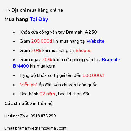
=> Địa chỉ mua hàng online
Mua hàng
T
ại Đ
ây
Khóa cửa cổng vân tay
Bramah-A250
Giảm
200.000đ
khi mua hàng tại
Website
Giảm
20%
khi mua hàng tại
Shopee
Giảm ngay
20%
khóa cửa phòng vân tay
Bramah-
BM400
khi mua kèm
Tặng bộ khóa cơ trị giá lên đến
500.000đ
Miễn phí
lắp đặt, vận chuyển toàn quốc
Bảo hành
02 năm
, bảo trì chọn đời.
Các chi tiết xin liên hệ
Hotline/ Zalo:
0918.875.299
Email:bramahvietnam@gmail.com