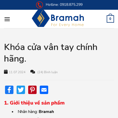
Skip
Hotline:
0918.875.299
to
content
0
Khóa cửa vân tay chính
hãng.
11.07.2024
(24) Bình luận
Facebook
Twitter
Pinterest
Email
1. Giới thiệu về sản phẩm
Nhãn hàng:
Bramah