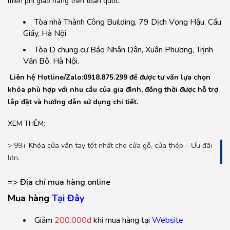
miễn phí giao hàng trên toàn quốc.
Tòa nhà Thành Công Building, 79 Dịch Vọng Hậu, Cầu
Giấy, Hà Nội
Tòa D chung cư Báo Nhân Dân, Xuân Phương, Trịnh
Văn Bô, Hà Nội.
Liên hệ Hotline/Zalo:0918.875.299 để được tư vấn lựa chọn
khóa phù hợp với nhu cầu của gia đình, đồng thời được hỗ trợ
lắp đặt và hướng dẫn sử dụng chi tiết.
XEM THÊM:
> 99+
Khóa cửa vân tay
tốt nhất cho cửa gỗ, cửa thép – Ưu đãi
lớn.
=> Địa chỉ mua hàng online
Mua hàng
T
ại Đ
ây
Giảm
200.000đ
khi mua hàng tại
Website