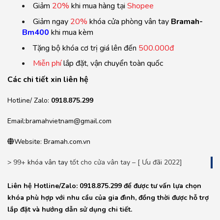
Giảm
20%
khi mua hàng tại
Shopee
Giảm ngay
20%
khóa cửa phòng vân tay
Bramah-
Bm400
khi mua kèm
Tặng bộ khóa cơ trị giá lên đến
500.000đ
Miễn phí
lắp đặt, vận chuyển toàn quốc
Các chi tiết xin liên hệ
Hotline/ Zalo:
0918.875.299
Email:bramahvietnam@gmail.com
Website: Bramah.com.vn
> 99+
khóa vân tay
tốt cho cửa vân tay – [ Ưu đãi 2022]
Liên hệ Hotline/Zalo: 0918.875.299 để được tư vấn lựa chọn
khóa phù hợp với nhu cầu của gia đình, đồng thời được hỗ trợ
lắp đặt và hướng dẫn sử dụng chi tiết.