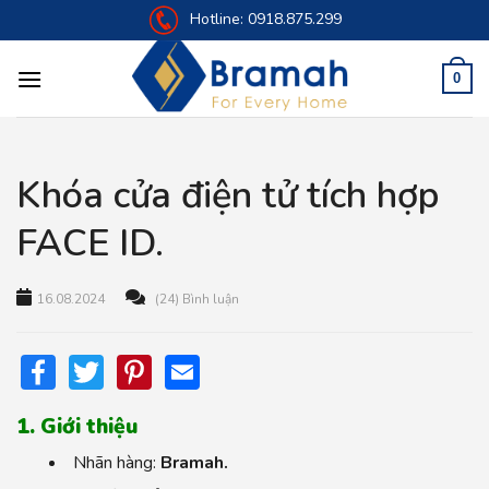
Skip
Hotline:
0918.875.299
to
content
0
Khóa cửa điện tử tích hợp
FACE ID.
16.08.2024
(24) Bình luận
Facebook
Twitter
Pinterest
Email
1. Giới thiệu
Nhãn hàng:
Bramah.