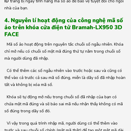
ID
trang bị ngay tính năng mã số ảo để bảo vệ tuyệt đối cho ngôi
nhà của bạn.
4. Nguyên lí hoạt động của công nghệ mã số
ảo trên khóa cửa điện tử Bramah-LX950 3D
FACE
Mã số ảo hoạt động trên nguyên tắc chuỗi số ngẫu nhiên. Khóa
chỉ mở nếu có chuỗi số mật mã đúng thứ tự nằm trong chuỗi số
mà người dùng đã nhập.
Có thể thêm các số ngẫu nhiên vào trước hoặc sau và cũng có
thể vào cả trước cả sau mã số đúng, miễn là dãy số đã nhập hoàn
tất và không bị xóa mã số.
Khóa sẽ tự động mở nếu trong chuỗi số đã nhập của bạn có
chứa mật mã đúng và sẽ báo sai mã nếu nhận thấy không có mã
số đúng trong dãy số đó.
Vì vậy trong quá trình nhập mã, người dùng có thể thêm vào
trước và sau chuỗi số chính (mật mã thật) để tạo một mật mã dài