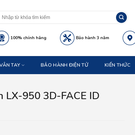
100% chính hãng
Bảo hành 3 năm
VÂN TAY
BẢO HÀNH ĐIỆN TỬ
KIẾN THỨC
ah LX-950 3D-FACE ID