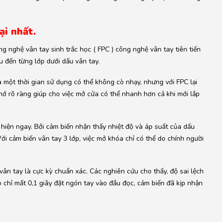
ại nhất.
g nghệ vân tay sinh trắc học ( FPC ) công nghệ vân tay tiên tiến
u đến từng lớp dưới dấu vân tay.
 một thời gian sử dụng có thể không cò nhạy, nhưng với FPC lại
ớ rõ ràng giúp cho việc mở cửa có thể nhanh hơn cả khi mới lắp
 hiện ngay. Bởi cảm biến nhận thấy nhiệt độ và áp suất của dấu
ới cảm biến vân tay 3 lớp, việc mở khóa chỉ có thể do chính người
ân tay là cực kỳ chuẩn xác. Các nghiên cứu cho thấy, độ sai lệch
 chỉ mất 0,1 giây đặt ngón tay vào đầu đọc, cảm biến đã kịp nhận