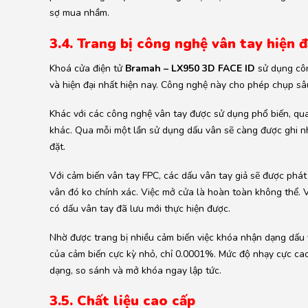
sợ mua nhầm.
3.4. Trang bị công nghệ vân tay hiện đ
Khoá cửa điện tử
Bramah – LX950 3D FACE ID
sử dụng côn
và hiện đại nhất hiện nay. Công nghệ này cho phép chụp sâ
Khác với các công nghệ vân tay được sử dụng phổ biến, qua
khác. Qua mỗi một lần sử dụng dấu vân sẽ càng được ghi nh
đặt.
Với cảm biến vân tay FPC, các dấu vân tay giả sẽ được phát
vân đó ko chính xác. Việc mở cửa là hoàn toàn không thể. V
có dấu vân tay đã lưu mới thực hiện được.
Nhờ được trang bị nhiều cảm biến việc khóa nhận dạng dấu v
của cảm biến cực kỳ nhỏ, chỉ 0.0001%. Mức độ nhạy cực cao
dạng, so sánh và mở khóa ngay lập tức.
3.5. Chất liệu cao cấp