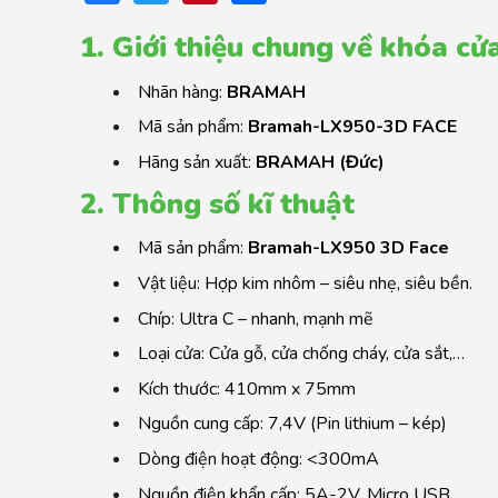
1. Giới thiệu chung về khóa cử
Nhãn hàng:
BRAMAH
Mã sản phẩm:
Bramah-LX950-3D FACE
Hãng sản xuất:
BRAMAH (Đức)
2. Thông số kĩ thuật
Mã sản phẩm:
Bramah-LX950 3D Face
Vật liệu: Hợp kim nhôm – siêu nhẹ, siêu bền.
Chíp: Ultra C – nhanh, mạnh mẽ
Loại cửa: Cửa gỗ, cửa chống cháy, cửa sắt,…
Kích thước: 410mm x 75mm
Nguồn cung cấp: 7,4V (Pin lithium – kép)
Dòng điện hoạt động: <300mA
Nguồn điện khẩn cấp: 5A-2V, Micro USB