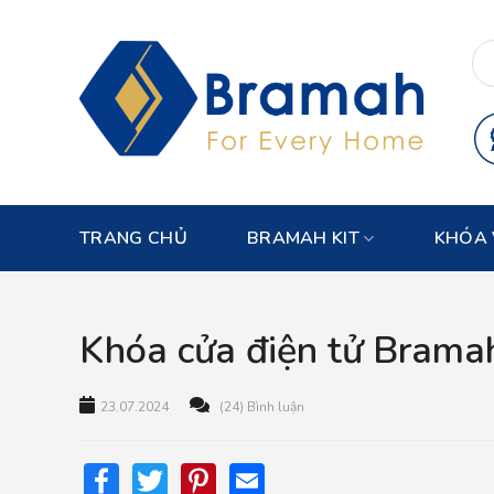
Skip
to
content
TRANG CHỦ
BRAMAH KIT
KHÓA 
Khóa cửa điện tử Bram
23.07.2024
(24) Bình luận
Facebook
Twitter
Pinterest
Email