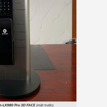
h-LX980 Pro 3D FACE
(mặt trước).