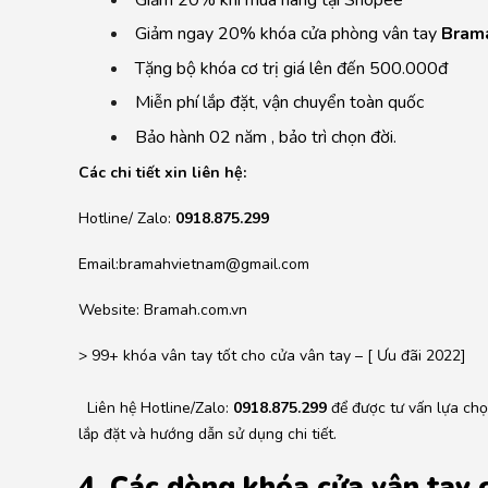
Giảm ngay 20% khóa cửa phòng vân tay
Bram
Tặng bộ khóa cơ trị giá lên đến 500.000đ
Miễn phí lắp đặt, vận chuyển toàn quốc
Bảo hành 02 năm , bảo trì chọn đời.
Các chi tiết xin liên hệ:
Hotline/ Zalo:
0918.875.299
Email:bramahvietnam@gmail.com
Website: Bramah.com.vn
> 99+
khóa vân tay
tốt cho cửa vân tay – [ Ưu đãi 2022]
Liên hệ Hotline/Zalo:
0918.875.299
để được tư vấn lựa chọ
lắp đặt và hướng dẫn sử dụng chi tiết.
4. Các dòng khóa cửa vân tay