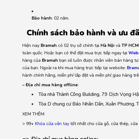
Bảo hành
: 02
năm.
Chính sách bảo hành và ưu đ
Hiện nay
Bramah
có 02 trụ sở chính tại
Hà Nội
và
TP HCM
toàn quốc. Hoặc bạn có thể đặt mua trực tiếp ngay tại
Webs
hàng của
Bramah
bạn sẽ luôn được nhân viên bán hàng tư 
của bạn. Ngoài ra khi mua hàng trực tiếp tại website:
Brama
hành chính hãng, miễn phí lắp đặt và miễn phí giao hàng tr
– Địa chỉ mua hàng offline
:
Tòa nhà Thành Công Building, 79 Dịch Vọng Hậu
Tòa D chung cư Báo Nhân Dân, Xuân Phương, Tr
XEM THÊM:
> 99+
Khóa cửa vân tay
tốt nhất cho cửa gỗ, cửa thép, cửa