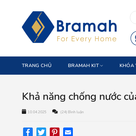
Skip
to
content
TRANG CHỦ
BRAMAH KIT
KHÓA 
Khả năng chống nước của
10.04.2025
(24) Bình luận
Facebook
Twitter
Pinterest
Email