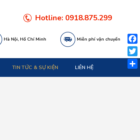
Hotline:
0918.875.299
Hà Nội, Hồ Chí Minh
Miễn phí vận chuyển
Face
Twitt
TIN TỨC & SỰ KIỆN
LIÊN HỆ
Share