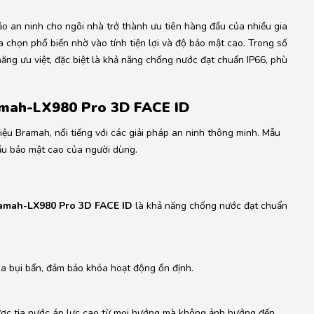
bảo an ninh cho ngôi nhà trở thành ưu tiên hàng đầu của nhiều gia
 chọn phổ biến nhờ vào tính tiện lợi và độ bảo mật cao.
Trong số
 năng ưu việt, đặc biệt là khả năng chống nước đạt chuẩn IP66, phù
ramah-LX980 Pro 3D FACE ID
ệu Bramah, nổi tiếng với các giải pháp an ninh thông minh.
Mẫu
ầu bảo mật cao của người dùng.
amah-LX980 Pro 3D FACE ID
là khả năng chống nước đạt chuẩn
a bụi bẩn, đảm bảo khóa hoạt động ổn định.
ược tia nước áp lực cao từ mọi hướng mà không ảnh hưởng đến