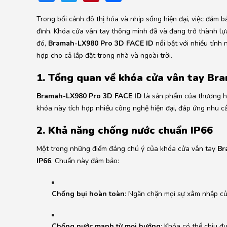
Trong bối cảnh đô thị hóa và nhịp sống hiện đại, việc đảm 
đình.
Khóa cửa vân tay thông minh đã và đang trở thành lựa
đó,
Bramah-LX980 Pro 3D FACE ID
nổi bật với nhiều tính
hợp cho cả lắp đặt trong nhà và ngoài trời.
1. Tổng quan về khóa cửa vân tay B
Bramah-LX980 Pro 3D FACE ID
là sản phẩm của thương hi
khóa này tích hợp nhiều công nghệ hiện đại, đáp ứng nhu c
2. Khả năng chống nước chuẩn IP66
Một trong những điểm đáng chú ý của khóa cửa vân tay
Br
IP66
.
Chuẩn này đảm bảo:
Chống bụi hoàn toàn
:
Ngăn chặn mọi sự xâm nhập củ
Chống nước mạnh từ mọi hướng
:
Khóa có thể chịu đ