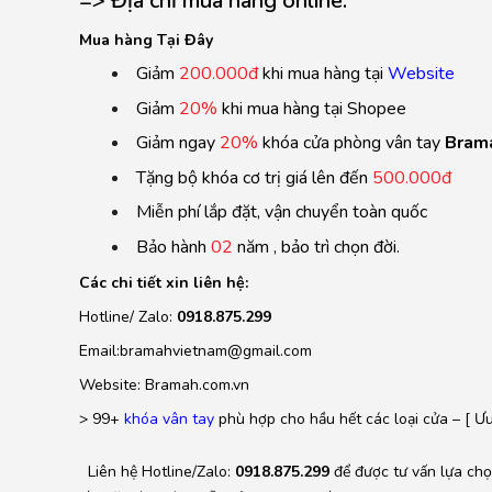
=> Địa chỉ mua hàng online:
Mua hàng
T
ại Đ
ây
Giảm
200.000đ
khi mua hàng tại
Website
Giảm
20%
khi mua hàng tại Shopee
Giảm ngay
20%
khóa cửa phòng vân tay
Bram
Tặng bộ khóa cơ trị giá lên đến
500.000đ
Miễn phí lắp đặt, vận chuyển toàn quốc
Bảo hành
02
năm , bảo trì chọn đời.
Các chi tiết xin liên hệ:
Hotline/ Zalo:
0918.875.299
Email:bramahvietnam@gmail.com
Website: Bramah.com.vn
> 99+
khóa vân tay
phù hợp cho hầu hết các loại cửa – [ Ư
Liên hệ Hotline/Zalo:
0918.875.299
để được tư vấn lựa chọ