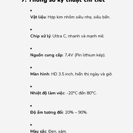
Vật liệu
:
Hợp kim nhôm siêu nhẹ, siêu bền.
Chip xử lý
:
Ultra C, nhanh và mạnh mẽ.
Nguồn cung cấp
:
7,4V (Pin lithium kép).
Màn hình
:
HD 3.5 inch, hiển thị ngày và giờ.
Nhiệt độ làm việc
:
-20°C đến 80°C.
Độ ẩm tương đối
:
20% – 90%.
Màu sắc
:
Đen, xám.