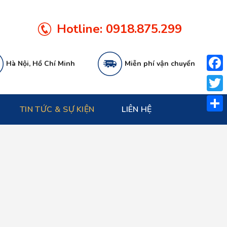
Hotline:
0918.875.299
Hà Nội, Hồ Chí Minh
Miễn phí vận chuyển
Face
Twitt
TIN TỨC & SỰ KIỆN
LIÊN HỆ
Share