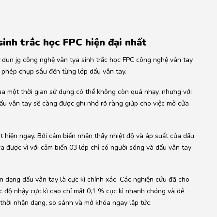
sinh trắc học FPC hiện đại nhất
 dun jg công nghệ vân tya sinh trắc học FPC công nghệ vân tay
o phép chụp sâu đến từng lớp dấu vân tay.
a một thời gian sử dụng có thể không còn quá nhạy, nhưng với
ấu vân tay sẽ càng được ghi nhớ rõ ràng giúp cho việc mở cửa
 hiện ngay. Bởi cảm biến nhận thấy nhiệt độ và áp suất của dấu
a được vì với cảm biển 03 lớp chỉ có người sống và dấu vân tay
n dạng dấu vân tay là cực kì chính xác. Các nghiện cứu đã cho
ức độ nhậy cực kì cao chỉ mất 0,1 % cục kì nhanh chóng và dễ
 thời nhận dạng, so sánh và mở khóa ngay lập tức.