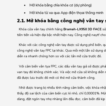
Mở khóa bằng chìa khóa cơ (dự phòng)
Mở khóa từ xa qua App điện thọai thông minh
2.1. Mở khóa bằng công nghệ vân tay 
Khóa cửa vân tay chính hãng
Bramah-LX950 3D FACE
sử
tiên tiến và hiện đại bậc nhất hiện nay. Công nghệ naytf ch
Khác với các công nghệ vân tay được sử dụng phổ biến, qu
công nghệ vân tay FPC lại khác. Qua mỗi một lần sử dụng d
diễn ra nhanh chóng hơn so với các lần mở cửa trước đó.
Với cảm biến vân tya FPC, các dấu vân tay giả sẽ được phát
van tay đó không chính xác. Và việc mở cửa sẽ không diễn r
đã được lưu trước đó mới có thẻ mở cửa thành công.
Nhờ được trang bị nhiều tính năng cảm biến, việc khóa nhậ
thấy, độ sai lệch của cảm biến cực kì nhỏ, chỉ 0,00001%. M
dàng, đặt ngón tay nhẹ nhàng lên đầu đọc, cảm biến đã kịp