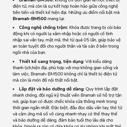
điện tử, mà còn là sự kết hợp hoàn hảo giữa công nghệ
tiên tiến và thiết kế hiện đại. Những ưu điểm nổi bật mà
Bramah-BM500
mang lại:
Công nghệ chống trộm:
Khóa được trang bị còi báo
động khi có người lạ xâm nhập hoặc có người cố tình
nhập sai vân tay, mật mã, thẻ từ quá 05 lần, giúp bảo vệ
an toàn tuyệt đối cho người thân và tài sản ở bên trong
ngôi nhà của bạn.
Thiết kế sang trọng, tiện dụng
: Với kiểu dáng
thanh lịch,hiện đại, phù hợp với mọi không gian sống và
làm việc, Bramah-BM500 không chỉ là thiết bị điện tử
mà còn là món đồ nội thất nổi bật.
Lắp đặt và bảo dưỡng dễ dàng
: Quy trình lắp đặt
nhanh chóng, đội ngũ kỹ thuật viên Bramah sẽ hỗ trợ tận
nơi, giúp bạn có được chiếc khóa cửa thông minh trong
thời gian ngắn nhất. Đặc biệt, đầu đọc dấu vân tay, thẻ từ
và cảm ứng mã số vô cùng nhanh nhạy có thể thay thế
và bảo dưỡng dễ dàng, đảm bảo tuổi thọ lâu dài cho
khóa. Ngoài ra còn có chìa khóa cơ dự phòng khi mất thẻ