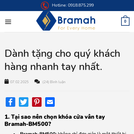
Skip
Hotline:
0918.875.299
to
content
0
Dành tặng cho quý khách
hàng nhanh tay nhất.
07.02.2025
(24) Bình luận
Facebook
Twitter
Pinterest
Email
1. Tại sao nên chọn khóa cửa vân tay
Bramah-BM500?
Bramah-BM500:
không chỉ đơn giản là một thiết bị