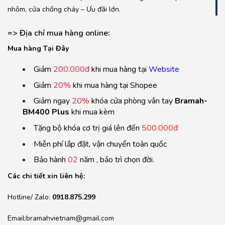
nhôm, cửa chống cháy – Ưu đãi lớn.
=> Địa chỉ mua hàng online:
Mua hàng
T
ại Đ
ây
Giảm
200.000đ
khi mua hàng tại
Website
Giảm
20%
khi mua hàng tại Shopee
Giảm ngay
20%
khóa cửa phòng vân tay
Bramah-
BM400 Plus
khi mua kèm
Tặng bộ khóa cơ trị giá lên đến
500.000đ
Miễn phí lắp đặt, vận chuyển toàn quốc
Bảo hành
02
năm , bảo trì chọn đời.
Các chi tiết xin liên hệ:
Hotline/ Zalo:
0918.875.299
Email:bramahvietnam@gmail.com