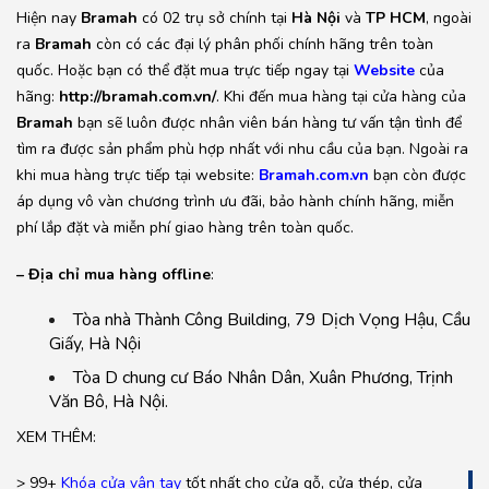
Hiện nay
Bramah
có 02 trụ sở chính tại
Hà Nội
và
TP HCM
, ngoài
ra
Bramah
còn có các đại lý phân phối chính hãng trên toàn
quốc. Hoặc bạn có thể đặt mua trực tiếp ngay tại
Website
của
hãng:
http://bramah.com.vn/
. Khi đến mua hàng tại cửa hàng của
Bramah
bạn sẽ luôn được nhân viên bán hàng tư vấn tận tình để
tìm ra được sản phẩm phù hợp nhất với nhu cầu của bạn. Ngoài ra
khi mua hàng trực tiếp tại website:
Bramah.com.vn
bạn còn được
áp dụng vô vàn chương trình ưu đãi, bảo hành chính hãng, miễn
phí lắp đặt và miễn phí giao hàng trên toàn quốc.
– Địa chỉ mua hàng offline
:
Tòa nhà Thành Công Building, 79 Dịch Vọng Hậu, Cầu
Giấy, Hà Nội
Tòa D chung cư Báo Nhân Dân, Xuân Phương, Trịnh
Văn Bô, Hà Nội.
XEM THÊM:
> 99+
Khóa cửa vân tay
tốt nhất cho cửa gỗ, cửa thép, cửa