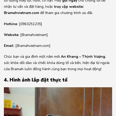
số lượng máy lọc nước có hạn. Hãy
gọi ngay
cho chúng tôi để
nhận tư vấn và đặt hàng, hoặc
truy cập website:
Bramahvietnam.com
để tham gia chương trình ưu đãi.
Hotline
: [
0963251235
]
Website
: [
Bramahvietnam
]
Email
: [
Bramahvietnam.com
]
Chúc bạn và gia đình một năm mới
An Khang – Thịnh Vượng
,
sức khỏe dồi dào và chiếc khóa dùng tố và bền, hiện đại từ ngoài
cửa Bramah luôn đồng hành cùng bạn trong mọi hoạt động!
4. Hình ảnh lắp đặt thực tế