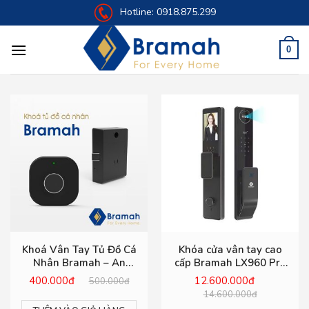
Skip
Hotline:
0918.875.299
to
content
0
Khoá Vân Tay Tủ Đồ Cá
Khóa cửa vân tay cao
Nhân Bramah – An
cấp Bramah LX960 Pro
Toàn, Tiện Lợi, Bảo Mật
3D Face
400.000đ
12.600.000đ
500.000đ
14.600.000đ