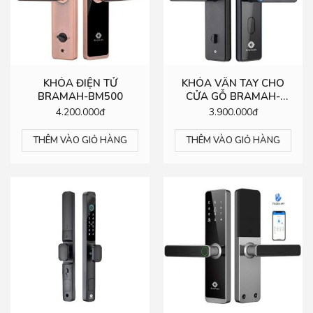
KHÓA ĐIỆN TỬ
KHÓA VÂN TAY CHO
BRAMAH-BM500
CỬA GỖ BRAMAH-
BM501
4.200.000đ
3.900.000đ
THÊM VÀO GIỎ HÀNG
THÊM VÀO GIỎ HÀNG