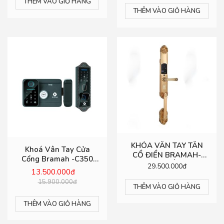
THÊM VÀO GIỎ HÀNG
THÊM VÀO GIỎ HÀNG
KHÓA VÂN TAY TÂN
Khoá Vân Tay Cửa
CỔ ĐIỂN BRAMAH-
Cổng Bramah -C350
LX898 MẠ VÀNG 24K
29.500.000đ
Pro – Chống Nước Tuyệt
13.500.000đ
Đối
15.900.000đ
THÊM VÀO GIỎ HÀNG
THÊM VÀO GIỎ HÀNG