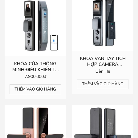
KHÓA VÂN TAY TÍCH
KHÓA CỬA THÔNG
HỢP CAMERA
MINH ĐIỀU KHIỂN TỪ
BRAMAH- LX800 PLUS
Liên Hệ
XA BRAMAH-LX900
7.900.000đ
PLUS
THÊM VÀO GIỎ HÀNG
THÊM VÀO GIỎ HÀNG