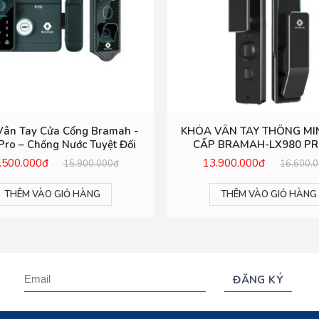
Vân Tay Cửa Cổng Bramah -
KHÓA VÂN TAY THÔNG MI
Pro – Chống Nước Tuyệt Đối
CẤP BRAMAH-LX980 PR
FACE
.500.000đ
13.900.000đ
15.900.000đ
16.600.
THÊM VÀO GIỎ HÀNG
THÊM VÀO GIỎ HÀNG