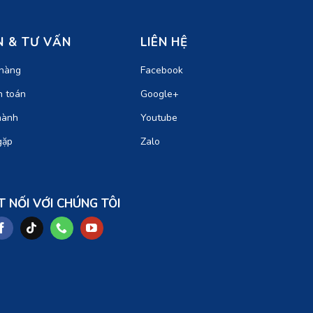
 & TƯ VẤN
LIÊN HỆ
hàng
Facebook
h toán
Google+
hành
Youtube
gặp
Zalo
T NỐI VỚI CHÚNG TÔI