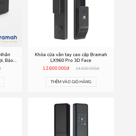
 Nhân
Khóa cửa vân tay cao cấp Bramah
i, Bảo
LX960 Pro 3D Face
12.600.000đ
đ
14.600.000đ
THÊM VÀO GIỎ HÀNG