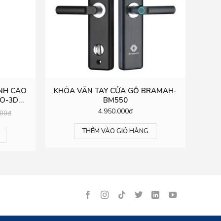
NH CAO
KHÓA VÂN TAY CỬA GỖ BRAMAH-
O-3D
BM550
4.950.000đ
000đ
THÊM VÀO GIỎ HÀNG