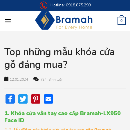
Skip
Hotline:
0918.875.299
to
content
0
Top những mẫu khóa cửa
gỗ đáng mua?
12.01.2024
(24) Bình luận
Facebook
Twitter
Pinterest
Email
1. Khóa cửa vân tay cao cấp Bramah-LX950
Face ID
1.1. Ưu điểm của khóa cửa vân tay cao cấp Bramah