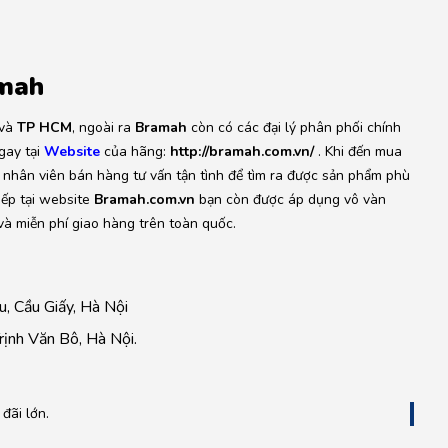
amah
và
TP HCM
, ngoài ra
Bramah
còn có các đại lý phân phối chính
gay tại
Website
của hãng:
http://bramah.com.vn/
. Khi đến mua
c nhân viên bán hàng tư vấn tận tình để tìm ra được sản phẩm phù
iếp tại website
Bramah.com.vn
bạn còn được áp dụng vô vàn
 và miễn phí giao hàng trên toàn quốc.
, Cầu Giấy, Hà Nội
ịnh Văn Bô, Hà Nội.
đãi lớn.