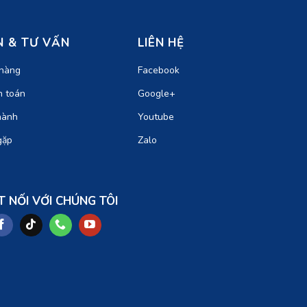
 & TƯ VẤN
LIÊN HỆ
hàng
Facebook
h toán
Google+
hành
Youtube
gặp
Zalo
T NỐI VỚI CHÚNG TÔI