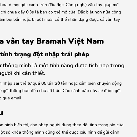
khóa ở mọi góc cạnh trên đầu đọc. Công nghệ vân tay giúp mở
 chỉ chưa đầy 0,3s là bạn có thể mở cửa. Đặc biệt hơn nữa công
ám bụi bẩn hoặc bị ướt mưa, có thể nhận dạng được cả vân tay
óa vân tay Bramah Việt Nam
 tính trạng đột nhập trái phép
 thông minh là một tính năng được tích hợp trong
gười khi cần thiết.
ình nhập sai thẻ từ quá 05 lần trở lên hoặc cảm biến chuyển động
ẽ gửi thông báo đến chủ sở hữu. Các cảnh báo này sẽ được gửi
c qua email.
u
 hình hiển thị, cho phép người dùng theo dõi tình trạng pin của
. Một số khóa thông minh cũng có thể được cấu hình để gửi cảnh