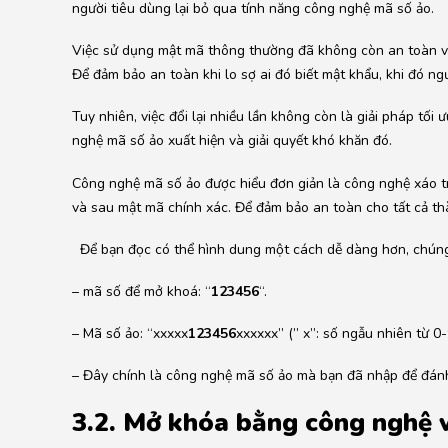
người tiêu dùng lại bỏ qua tính năng công nghệ mã số ảo.
Việc sử dụng mật mã thông thường đã không còn an toàn và
Để đảm bảo an toàn khi lo sợ ai đó biết mật khẩu, khi đó ng
Tuy nhiên, việc đổi lại nhiều lần không còn là giải pháp tối
nghệ mã số ảo xuất hiện và giải quyết khó khăn đó.
Công nghệ mã số ảo được hiểu đơn giản là công nghệ xáo 
và sau mật mã chính xác. Để đảm bảo an toàn cho tất cả thà
Để bạn đọc có thể hình dung một cách dễ dàng hơn, chúng t
– mã số để mở khoá: “
123456
“.
– Mã số ảo: “xxxxx
123456
xxxxxx” (” x”: số ngẫu nhiên từ 0-
– Đây chính là công nghệ mã số ảo mà bạn đã nhập để đán
3.2. Mở khóa bằng công nghệ v