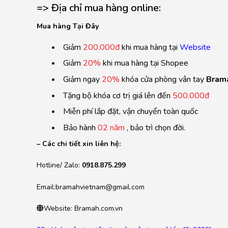
=> Địa chỉ mua hàng online:
Mua hàng
T
ại Đ
ây
Giảm
200.000đ
khi mua hàng tại
Website
Giảm
20%
khi mua hàng tại Shopee
Giảm ngay
20%
khóa cửa phòng vân tay
Bram
Tặng bộ khóa cơ trị giá lên đến
500.000đ
Miễn phí lắp đặt, vận chuyển toàn quốc
Bảo hành
02 năm
, bảo trì chọn đời.
– Các chi tiết xin liên hệ:
Hotline/ Zalo:
0918.875.299
Email:bramahvietnam@gmail.com
Website: Bramah.com.vn