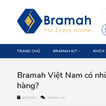
Skip
to
content
TRANG CHỦ
BRAMAH KIT
KHÓA 
Bramah Việt Nam có nhữ
hàng?
26.10.2024
(24) Bình luận