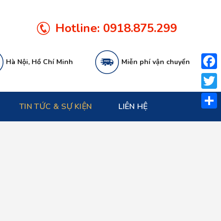
Hotline:
0918.875.299
Hà Nội, Hồ Chí Minh
Miễn phí vận chuyển
Face
Twitt
TIN TỨC & SỰ KIỆN
LIÊN HỆ
Share