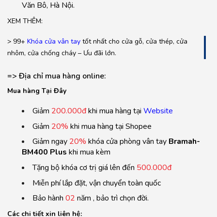
Văn Bô, Hà Nội.
XEM THÊM:
> 99+
Khóa cửa vân tay
tốt nhất cho cửa gỗ, cửa thép, cửa
nhôm, cửa chống cháy – Ưu đãi lớn.
=> Địa chỉ mua hàng online:
Mua hàng
T
ại Đ
ây
Giảm
200.000đ
khi mua hàng tại
Website
Giảm
20%
khi mua hàng tại Shopee
Giảm ngay
20%
khóa cửa phòng vân tay
Bramah-
BM400 Plus
khi mua kèm
Tặng bộ khóa cơ trị giá lên đến
500.000đ
Miễn phí lắp đặt, vận chuyển toàn quốc
Bảo hành
02
năm , bảo trì chọn đời.
Các chi tiết xin liên hệ: