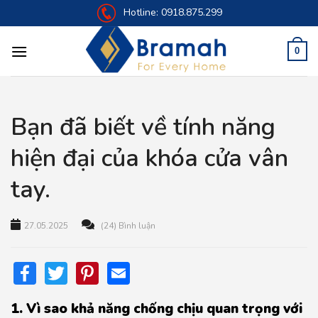
Skip
Hotline:
0918.875.299
to
content
0
Bạn đã biết về tính năng
hiện đại của khóa cửa vân
tay.
27.05.2025
(24) Bình luận
Facebook
Twitter
Pinterest
Email
1. Vì sao khả năng chống chịu quan trọng với