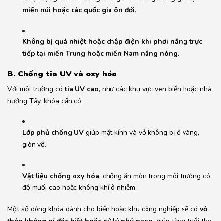
miền núi hoặc các quốc gia ôn đới
.
Không bị quá nhiệt hoặc chập điện khi phơi nắng trực
tiếp tại miền Trung hoặc miền Nam nắng nóng
.
B. Chống tia UV và oxy hóa
Với môi trường có
tia UV cao
, như các khu vực ven biển hoặc nhà
hướng Tây, khóa cần có:
Lớp phủ chống UV
giúp mặt kính và vỏ không bị ố vàng,
giòn vỡ.
Vật liệu chống oxy hóa
, chống ăn mòn trong môi trường có
độ muối cao hoặc không khí ô nhiễm.
Một số dòng khóa dành cho biển hoặc khu công nghiệp sẽ có
vỏ
thép không gỉ đặc biệt hoặc xử lý phủ nano
, giúp tăng tuổi thọ