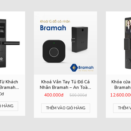
Từ Khách
Khoá Vân Tay Tủ Đồ Cá
Khóa cửa 
 Bramah
Nhân Bramah – An Toàn,
Bramah
0
Tiện Lợi, Bảo Mật
0đ
400.000đ
12.600.0
500.000đ
Ỏ HÀNG
THÊM VÀO GIỎ HÀNG
THÊM 