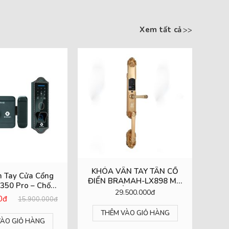
Xem tất cả
KHÓA VÂN TAY TÂN CỔ
 Tay Cửa Cổng
ĐIỂN BRAMAH-LX898 MẠ
350 Pro – Chống
VÀNG 24K
29.500.000đ
 Tuyệt Đối
00đ
15.900.000đ
THÊM VÀO GIỎ HÀNG
VÀO GIỎ HÀNG