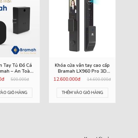
KHÓA CỬA CỔNG
BRAMAH-C300
5.450.000đ
KHÓA CỬA CỔNG VÂN
TAY HAI CHIỀU BRAMAH-
THÊM VÀO GIỎ HÀNG
C320
4.800.000đ
THÊM VÀO GIỎ HÀNG