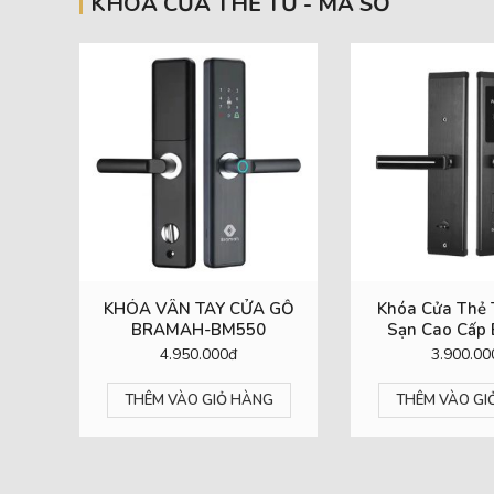
KHÓA CỬA THẺ TỪ - MÃ SỐ
KHÓA VÂN TAY CỬA GỖ
Khóa Cửa Thẻ 
BRAMAH-BM550
Sạn Cao Cấp
KS20
4.950.000đ
3.900.00
THÊM VÀO GIỎ HÀNG
THÊM VÀO GI