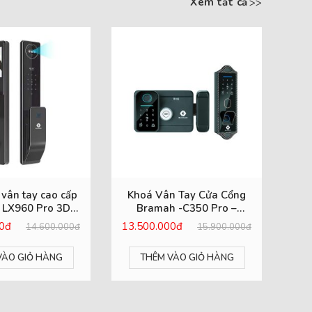
Xem tất cả
vân tay cao cấp
Khoá Vân Tay Cửa Cổng
K
 LX960 Pro 3D
Bramah -C350 Pro –
Face
Chống Nước Tuyệt Đối
BR
00đ
13.500.000đ
13.
14.600.000đ
15.900.000đ
VÀO GIỎ HÀNG
THÊM VÀO GIỎ HÀNG