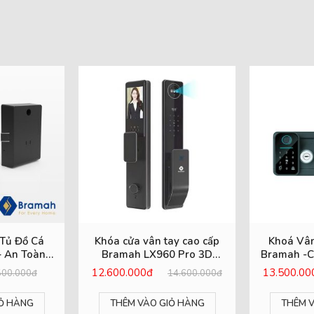
Tủ Đồ Cá
Khóa cửa vân tay cao cấp
Khoá Vân
 An Toàn,
Bramah LX960 Pro 3D
Bramah -C
ảo Mật
Face
Nước
12.600.000đ
13.500.0
500.000đ
14.600.000đ
Ỏ HÀNG
THÊM VÀO GIỎ HÀNG
THÊM 