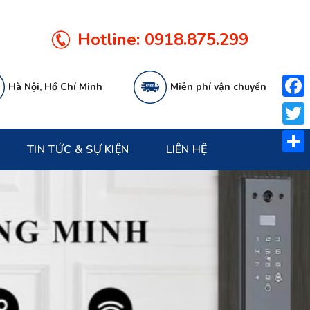
Hotline:
0918.875.299
Hà Nội, Hồ Chí Minh
Miễn phí vận chuyển
Face
Twitt
TIN TỨC & SỰ KIỆN
LIÊN HỆ
Share