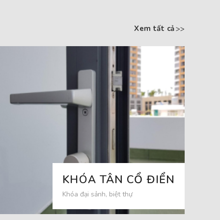
Xem tất cả
KHÓA TÂN CỔ ĐIỂN
Khóa đại sảnh, biệt thự