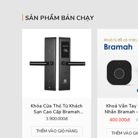
SẢN PHẨM BÁN CHẠY
AY
Khóa Cửa Thẻ Từ Khách
Khoá Vân Tay 
FACE
Sạn Cao Cấp Bramah
Nhân Bramah –
KS200
Tiện Lợi, B
3.900.000đ
400.000đ
G
THÊM VÀO GIỎ HÀNG
THÊM VÀO GI