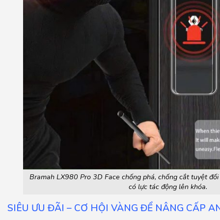
Bramah LX980 Pro 3D Face chống phá, chống cắt tuyệt đối 
có lực tác động lên khóa.
SIÊU ƯU ĐÃI – CƠ HỘI VÀNG ĐỂ NÂNG CẤP A