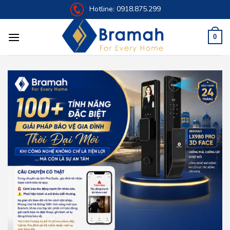
Skip
Hotline:
0918.875.299
to
content
0